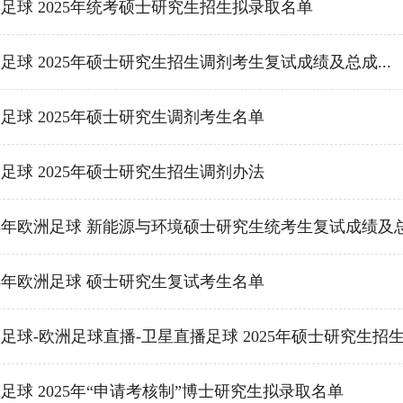
足球 2025年统考硕士研究生招生拟录取名单
足球 2025年硕士研究生招生调剂考生复试成绩及总成...
足球 2025年硕士研究生调剂考生名单
足球 2025年硕士研究生招生调剂办法
25年欧洲足球 新能源与环境硕士研究生统考生复试成绩及总成
25年欧洲足球 硕士研究生复试考生名单
足球-欧洲足球直播-卫星直播足球 2025年硕士研究生招生
足球 2025年“申请考核制”博士研究生拟录取名单