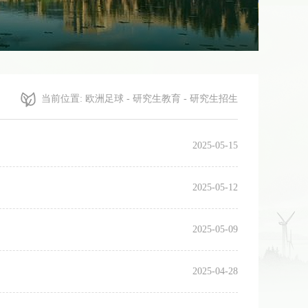
当前位置:
欧洲足球
-
研究生教育
-
研究生招生
2025-05-15
2025-05-12
2025-05-09
2025-04-28