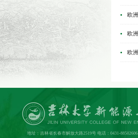
欧洲
欧洲
欧洲
地址：吉林省长春市解放大路2519号 电话：0431-88502606 传真：0