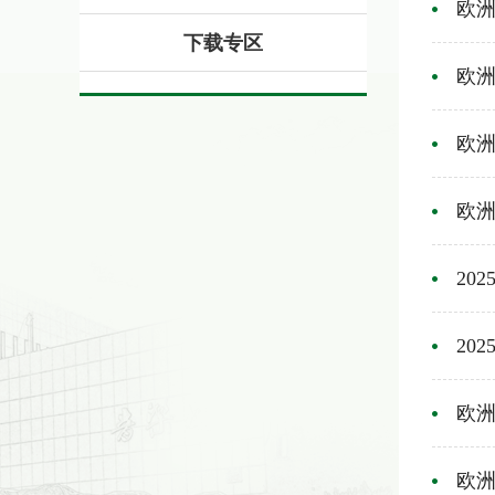
欧洲
下载专区
欧洲
欧洲
欧洲
20
20
欧洲
欧洲