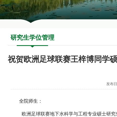
研究生学位管理
祝贺欧洲足球联赛王梓博同学
发布日期
全院师生：
欧洲足球联赛地下水科学与工程专业硕士研究生